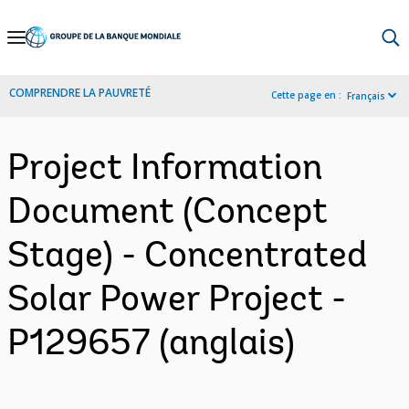
Skip
to
Main
COMPRENDRE LA PAUVRETÉ
Cette page en :
Français
Navigation
Project Information
Document (Concept
Stage) - Concentrated
Solar Power Project -
P129657 (anglais)