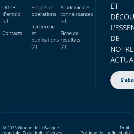
ET
Offres
Projets et
Académie des
d'emploi
opérations
connaissances
DÉCOU
(a)
(a)
L’ESSE
Recherche
Contacts
et
Fiche de
DE
publications
résultats
(a)
(a)
NOTRE
ACTUA
S'ab
© 2025 Groupe de la Banque
Droits
mondiale. Tous droits réservés.
Politique de confidentialité