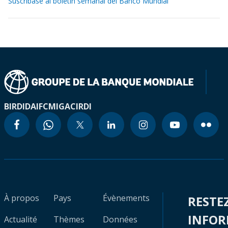
Suscríbase al boletín semanal del Banco Mundial
BIRD
IDA
IFC
MIGA
CIRDI
À propos
Pays
Évènements
RESTE
INFO
Actualité
Thèmes
Données