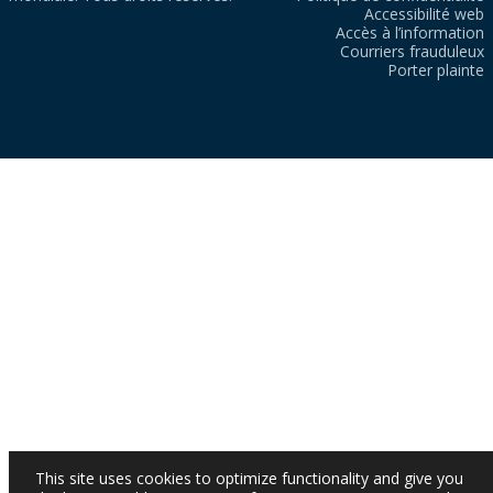
Accessibilité web
Accès à l’information
Courriers frauduleux
Porter plainte
This site uses cookies to optimize functionality and give you