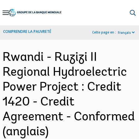
Skip
to
Main
COMPRENDRE LA PAUVRETÉ
Cette page en :
Français
Navigation
Rwandi - Ruzizi II
Regional Hydroelectric
Power Project : Credit
1420 - Credit
Agreement - Conformed
(anglais)