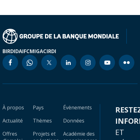
BIRD
IDA
IFC
MIGA
CIRDI
À propos
Pays
Évènements
RESTE
INFO
Actualité
Thèmes
Données
ET
Offres
Projets et
Académie des