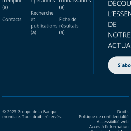
d'emploi
opérations
connaissances
DÉCOU
(a)
(a)
L’ESSE
Recherche
Contacts
et
Fiche de
DE
publications
résultats
(a)
(a)
NOTRE
ACTUA
S'ab
© 2025 Groupe de la Banque
Droits
mondiale. Tous droits réservés.
Politique de confidentialité
Accessibilité web
Accès à l’information