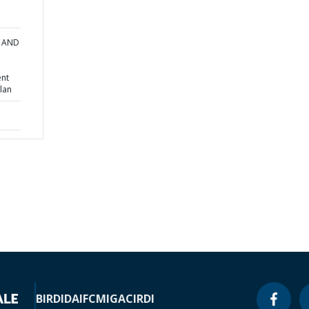
A AND
ent
lan
BIRD
IDA
IFC
MIGA
CIRDI