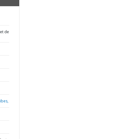
 et de
ïbes,