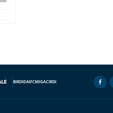
Basic
BIRD
IDA
IFC
MIGA
CIRDI