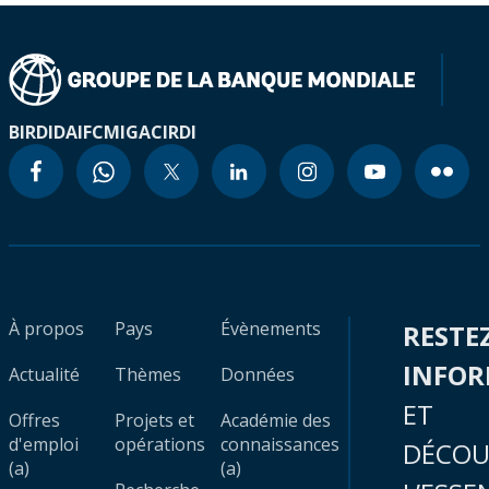
BIRD
IDA
IFC
MIGA
CIRDI
À propos
Pays
Évènements
RESTE
INFO
Actualité
Thèmes
Données
ET
Offres
Projets et
Académie des
d'emploi
opérations
connaissances
DÉCOU
(a)
(a)