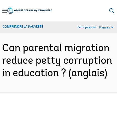
Skip
to
Main
COMPRENDRE LA PAUVRETÉ
Cette page en :
Français
Navigation
Can parental migration
reduce petty corruption
in education ? (anglais)