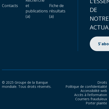
L’ESSE
Recherche
Contacts
et
Fiche de
DE
publications
résultats
(a)
(a)
NOTRE
ACTUA
S'ab
© 2025 Groupe de la Banque
Droits
mondiale. Tous droits réservés.
Politique de confidentialité
Accessibilité web
Accès à l’information
Courriers frauduleux
Porter plainte