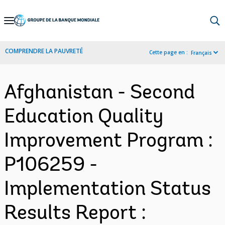
Skip
to
Main
COMPRENDRE LA PAUVRETÉ
Cette page en :
Français
Navigation
Afghanistan - Second
Education Quality
Improvement Program :
P106259 -
Implementation Status
Results Report :