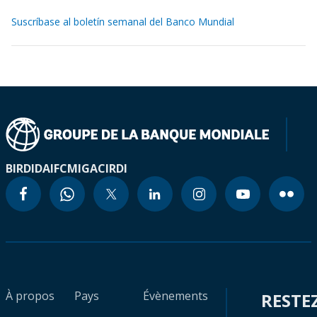
Suscríbase al boletín semanal del Banco Mundial
BIRD
IDA
IFC
MIGA
CIRDI
À propos
Pays
Évènements
RESTE