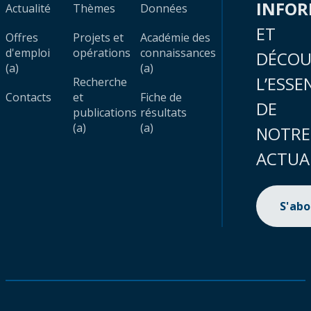
INFO
Actualité
Thèmes
Données
ET
Offres
Projets et
Académie des
d'emploi
opérations
connaissances
DÉCOU
(a)
(a)
L’ESSE
Recherche
Contacts
et
Fiche de
DE
publications
résultats
(a)
(a)
NOTRE
ACTUA
S'ab