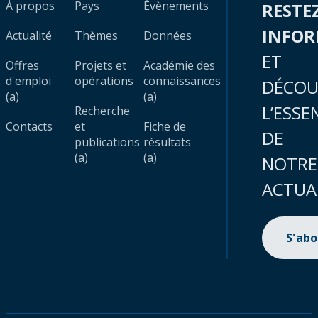
À propos
Pays
Évènements
RESTE
INFO
Actualité
Thèmes
Données
ET
Offres
Projets et
Académie des
d'emploi
opérations
connaissances
DÉCOU
(a)
(a)
L’ESSE
Recherche
Contacts
et
Fiche de
DE
publications
résultats
(a)
(a)
NOTRE
ACTUA
S'ab