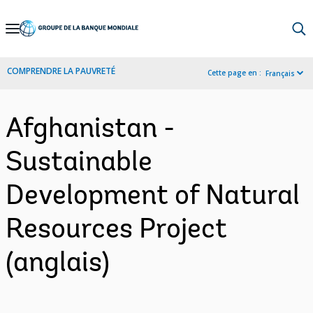
Skip
to
Main
COMPRENDRE LA PAUVRETÉ
Cette page en :
Français
Navigation
Afghanistan -
Sustainable
Development of Natural
Resources Project
(anglais)