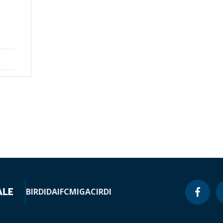
BIRD
IDA
IFC
MIGA
CIRDI