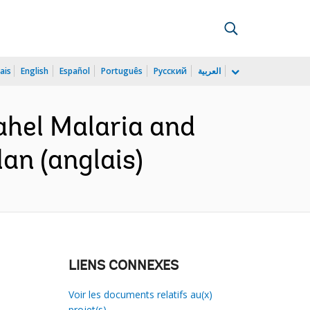
ais
English
Español
Português
Русский
العربية
hel Malaria and
an (anglais)
LIENS CONNEXES
Voir les documents relatifs au(x)
projet(s)