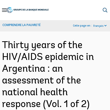
Skip
to
Main
COMPRENDRE LA PAUVRETÉ
Cette page en :
Français
Navigation
Thirty years of the
HIV/AIDS epidemic in
Argentina : an
assessment of the
national health
response (Vol. 1 of 2)