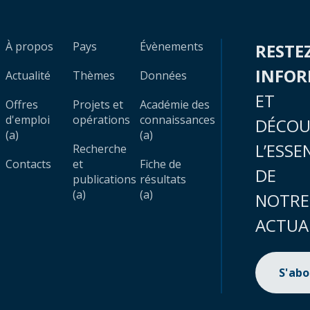
À propos
Pays
Évènements
RESTE
INFO
Actualité
Thèmes
Données
ET
Offres
Projets et
Académie des
d'emploi
opérations
connaissances
DÉCOU
(a)
(a)
L’ESSE
Recherche
Contacts
et
Fiche de
DE
publications
résultats
(a)
(a)
NOTRE
ACTUA
S'ab