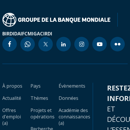
BIRD
IDA
IFC
MIGA
CIRDI
À propos
Pays
Évènements
RESTE
INFO
Actualité
Thèmes
Données
ET
Offres
Projets et
Académie des
d'emploi
opérations
connaissances
DÉCOU
(a)
(a)
L’ESSE
Recherche