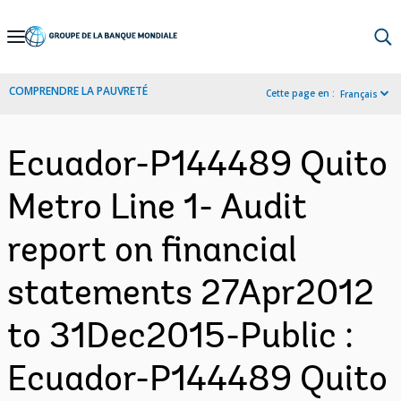
Skip
to
Main
COMPRENDRE LA PAUVRETÉ
Cette page en :
Français
Navigation
Ecuador-P144489 Quito
Metro Line 1- Audit
report on financial
statements 27Apr2012
to 31Dec2015-Public :
Ecuador-P144489 Quito