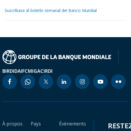
Suscríbase al boletín semanal del Banco Mundial
BIRD
IDA
IFC
MIGA
CIRDI
À propos
Pays
Évènements
RESTE