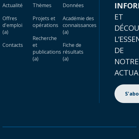
INFO
Actualité
Thèmes
Données
ET
Offres
Projets et
Académie des
d'emploi
opérations
connaissances
DÉCOU
(a)
(a)
L’ESSE
Recherche
Contacts
et
Fiche de
DE
publications
résultats
(a)
(a)
NOTRE
ACTUA
S'ab