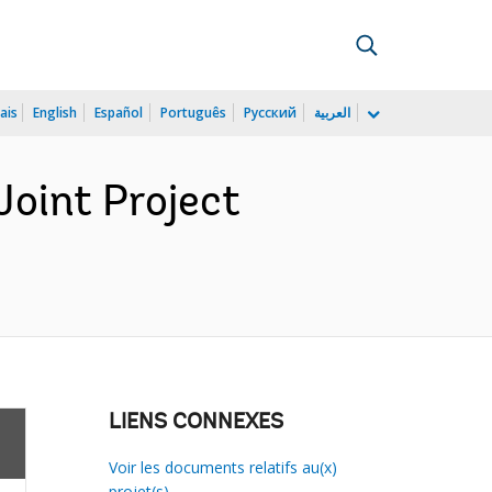
ais
English
Español
Português
Русский
العربية
Joint Project
LIENS CONNEXES
Voir les documents relatifs au(x)
projet(s)