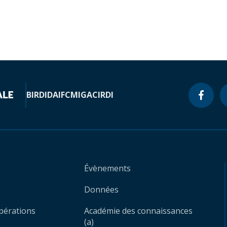
BIRD
IDA
IFC
MIGA
CIRDI
Évènements
Données
opérations
Académie des connaissances
(a)