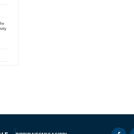
the
vity