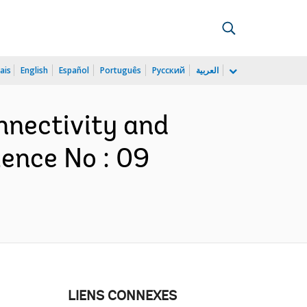
ais
English
Español
Português
Русский
العربية
nnectivity and
ence No : 09
LIENS CONNEXES