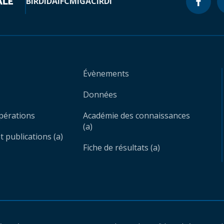
BIRD
IDA
IFC
MIGA
CIRDI
Évènements
Données
opérations
Académie des connaissances
(a)
 publications (a)
Fiche de résultats (a)