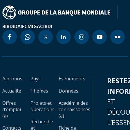
BIRD
IDA
IFC
MIGA
CIRDI
À propos
Pays
Évènements
RESTE
INFO
Actualité
Thèmes
Données
ET
Offres
Projets et
Académie des
d'emploi
opérations
connaissances
DÉCOU
(a)
(a)
L’ESSE
Recherche
Contacts
et
Fiche de