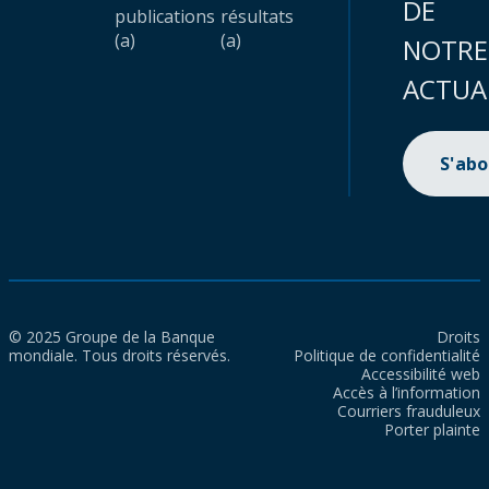
DE
publications
résultats
(a)
(a)
NOTRE
ACTUA
S'ab
© 2025 Groupe de la Banque
Droits
mondiale. Tous droits réservés.
Politique de confidentialité
Accessibilité web
Accès à l’information
Courriers frauduleux
Porter plainte