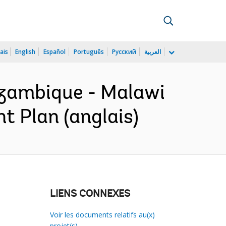
ais
English
Español
Português
Русский
العربية
zambique - Malawi
t Plan (anglais)
LIENS CONNEXES
Voir les documents relatifs au(x)
projet(s)