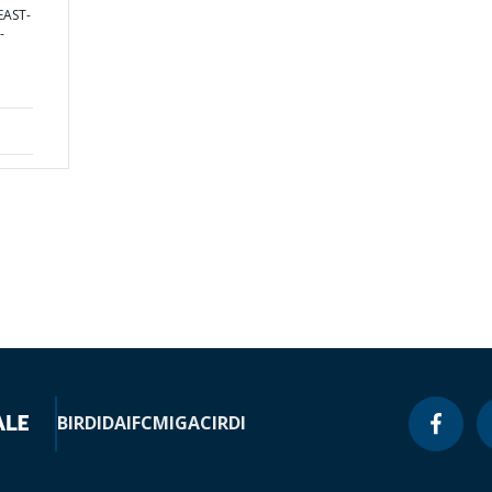
EAST-
-
BIRD
IDA
IFC
MIGA
CIRDI