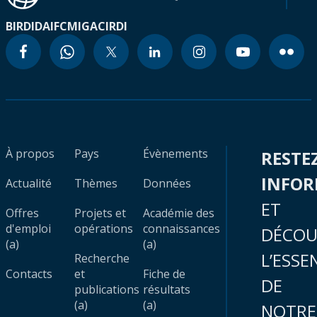
BIRD
IDA
IFC
MIGA
CIRDI
À propos
Pays
Évènements
RESTE
INFO
Actualité
Thèmes
Données
ET
Offres
Projets et
Académie des
d'emploi
opérations
connaissances
DÉCOU
(a)
(a)
L’ESSE
Recherche
Contacts
et
Fiche de
DE
publications
résultats
(a)
(a)
NOTRE