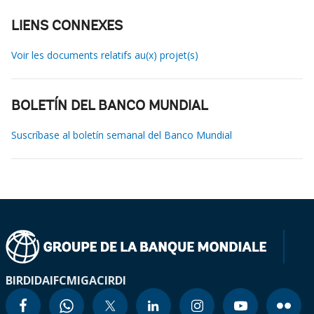
LIENS CONNEXES
Voir les documents relatifs au(x) projet(s)
BOLETÍN DEL BANCO MUNDIAL
Suscríbase al boletín semanal del Banco Mundial
BIRD
IDA
IFC
MIGA
CIRDI