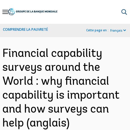
Skip
to
Main
COMPRENDRE LA PAUVRETÉ
Cette page en :
Français
Navigation
Financial capability
surveys around the
World : why financial
capability is important
and how surveys can
help (anglais)