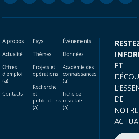
À propos
Pays
Évènements
RESTE
INFO
Actualité
Thèmes
Données
ET
Offres
Projets et
Académie des
d'emploi
opérations
connaissances
DÉCOU
(a)
(a)
L’ESSE
Recherche
Contacts
et
Fiche de
DE
publications
résultats
(a)
(a)
NOTRE
ACTUA