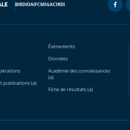
BIRD
IDA
IFC
MIGA
CIRDI
Évènements
Données
opérations
Académie des connaissances
(a)
 publications (a)
Fiche de résultats (a)