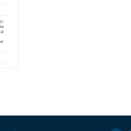
ST-
the
tal
nt