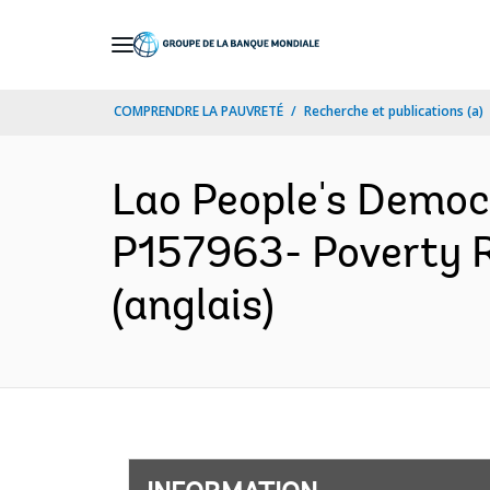
Skip
to
Main
COMPRENDRE LA PAUVRETÉ
Recherche et publications (a)
Navigation
Lao People's Democ
P157963- Poverty R
(anglais)