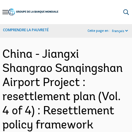
Skip
to
Main
COMPRENDRE LA PAUVRETÉ
Cette page en :
Français
Navigation
China - Jiangxi
Shangrao Sanqingshan
Airport Project :
resettlement plan (Vol.
4 of 4) : Resettlement
policy framework