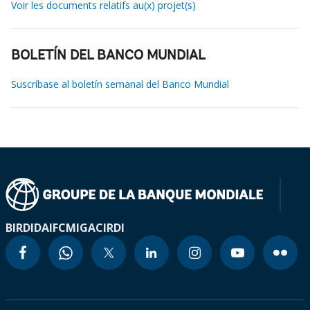
Voir les documents relatifs au(x) projet(s)
BOLETÍN DEL BANCO MUNDIAL
Suscríbase al boletín semanal del Banco Mundial
BIRD
IDA
IFC
MIGA
CIRDI