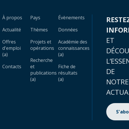
À propos
Pays
Évènements
RESTE
INFO
Actualité
Thèmes
Données
ET
Offres
Projets et
Académie des
d'emploi
opérations
connaissances
DÉCOU
(a)
(a)
L’ESSE
Recherche
Contacts
et
Fiche de
DE
publications
résultats
(a)
(a)
NOTRE
ACTUA
S'ab