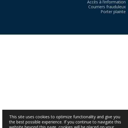
Accès à l’information
Courriers frauduleux
Porter plainte
This site uses cookies to optimize functionality and give you
the best possible experience. If you continue to navigate this
website beyond this page, cookies will be placed on your