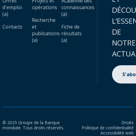
Offres
Projets et
Académie des
d'emploi
opérations
connaissances
DÉCOU
(a)
(a)
L’ESSE
Recherche
Contacts
et
Fiche de
DE
publications
résultats
(a)
(a)
NOTRE
ACTUA
S'ab
© 2025 Groupe de la Banque
Droits
mondiale. Tous droits réservés.
Politique de confidentialité
Accessibilité web