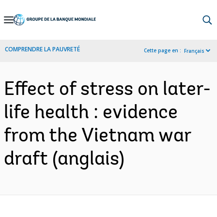
Skip
to
Main
COMPRENDRE LA PAUVRETÉ
Cette page en :
Français
Navigation
Effect of stress on later-
life health : evidence
from the Vietnam war
draft (anglais)