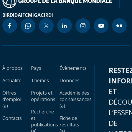
BIRD
IDA
IFC
MIGA
CIRDI
À propos
Pays
Évènements
RESTE
INFO
Actualité
Thèmes
Données
ET
Offres
Projets et
Académie des
d'emploi
opérations
connaissances
DÉCOU
(a)
(a)
L’ESSE
Recherche
Contacts
et
Fiche de
DE
publications
résultats
(a)
(a)