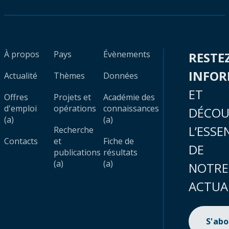
À propos
Pays
Évènements
RESTE
INFO
Actualité
Thèmes
Données
ET
Offres
Projets et
Académie des
d'emploi
opérations
connaissances
DÉCOU
(a)
(a)
L’ESSE
Recherche
Contacts
et
Fiche de
DE
publications
résultats
(a)
(a)
NOTRE
ACTUA
S'ab