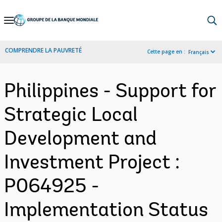
Skip
to
Main
COMPRENDRE LA PAUVRETÉ
Cette page en :
Français
Navigation
Philippines - Support for
Strategic Local
Development and
Investment Project :
P064925 -
Implementation Status