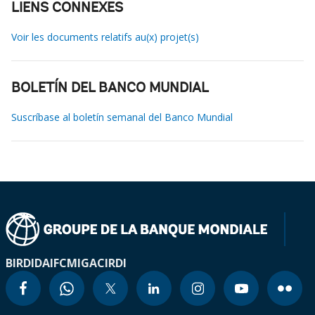
LIENS CONNEXES
Voir les documents relatifs au(x) projet(s)
BOLETÍN DEL BANCO MUNDIAL
Suscríbase al boletín semanal del Banco Mundial
BIRD
IDA
IFC
MIGA
CIRDI