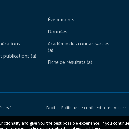
Évènements
Données
opérations
Académie des connaissances
(a)
 publications (a)
Fiche de résultats (a)
éservés.
Droits
Politique de confidentialité
Accessib
unctionality and give you the best possible experience. If you continu
n your browser. To learn more about cookies,
click here
.