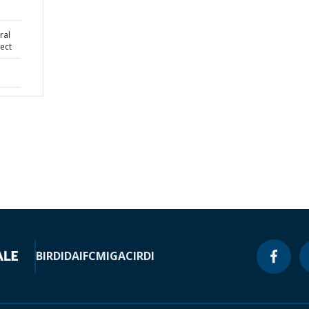
ral
ect
BIRD
IDA
IFC
MIGA
CIRDI