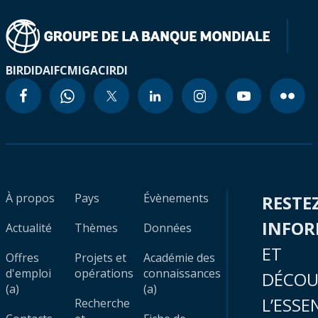
BIRD
IDA
IFC
MIGA
CIRDI
À propos
Pays
Évènements
RESTE
INFO
Actualité
Thèmes
Données
ET
Offres
Projets et
Académie des
d'emploi
opérations
connaissances
DÉCOU
(a)
(a)
L’ESSE
Recherche