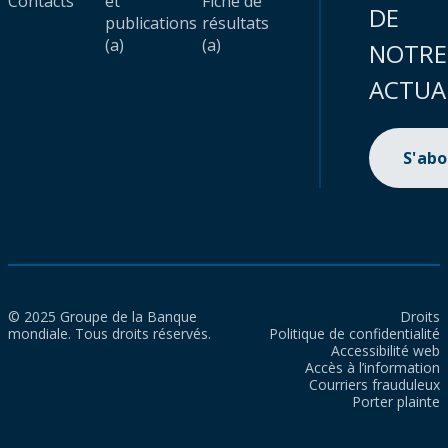
Contacts
et
Fiche de
DE
publications
résultats
(a)
(a)
NOTRE
ACTUA
S'ab
© 2025 Groupe de la Banque
Droits
mondiale. Tous droits réservés.
Politique de confidentialité
Accessibilité web
Accès à l’information
Courriers frauduleux
Porter plainte