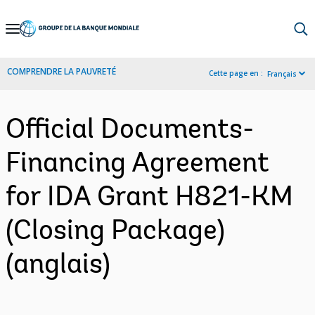
Skip
to
Main
COMPRENDRE LA PAUVRETÉ
Cette page en :
Français
Navigation
Official Documents-
Financing Agreement
for IDA Grant H821-KM
(Closing Package)
(anglais)