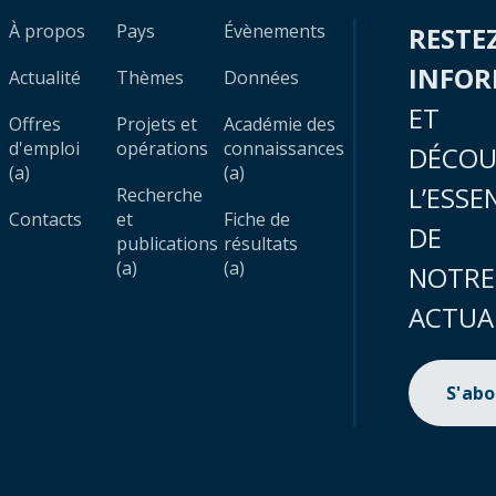
À propos
Pays
Évènements
RESTE
INFO
Actualité
Thèmes
Données
ET
Offres
Projets et
Académie des
d'emploi
opérations
connaissances
DÉCOU
(a)
(a)
L’ESSE
Recherche
Contacts
et
Fiche de
DE
publications
résultats
(a)
(a)
NOTRE
ACTUA
S'ab