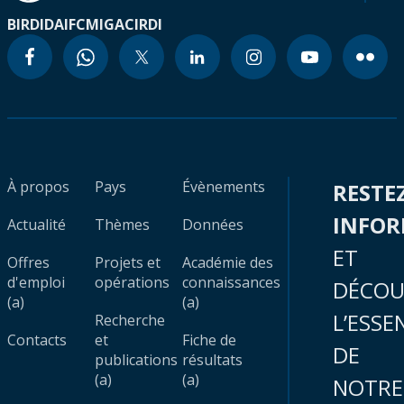
BIRD
IDA
IFC
MIGA
CIRDI
À propos
Pays
Évènements
RESTE
INFO
Actualité
Thèmes
Données
ET
Offres
Projets et
Académie des
d'emploi
opérations
connaissances
DÉCOU
(a)
(a)
L’ESSE
Recherche
Contacts
et
Fiche de
DE
publications
résultats
(a)
(a)
NOTRE