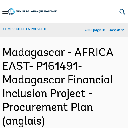
Skip
to
Main
COMPRENDRE LA PAUVRETÉ
Cette page en :
Français
Navigation
Madagascar - AFRICA
EAST- P161491-
Madagascar Financial
Inclusion Project -
Procurement Plan
(anglais)