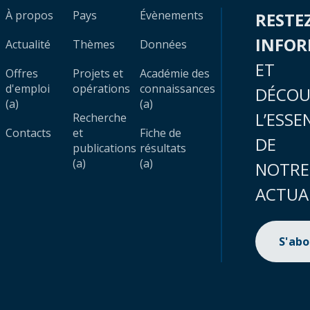
À propos
Pays
Évènements
RESTE
INFO
Actualité
Thèmes
Données
ET
Offres
Projets et
Académie des
d'emploi
opérations
connaissances
DÉCOU
(a)
(a)
L’ESSE
Recherche
Contacts
et
Fiche de
DE
publications
résultats
(a)
(a)
NOTRE
ACTUA
S'ab