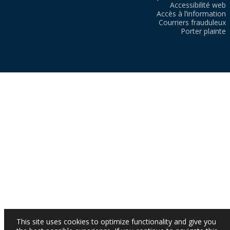
Accessibilité web
Accès à l’information
Courriers frauduleux
Porter plainte
This site uses cookies to optimize functionality and give you