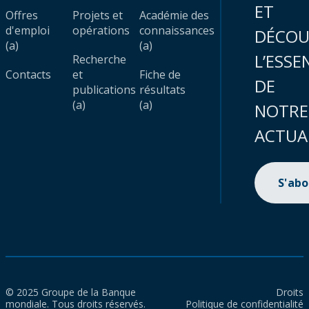
ET
Offres
Projets et
Académie des
d'emploi
opérations
connaissances
DÉCOU
(a)
(a)
L’ESSE
Recherche
Contacts
et
Fiche de
DE
publications
résultats
(a)
(a)
NOTRE
ACTUA
S'ab
© 2025 Groupe de la Banque
Droits
mondiale. Tous droits réservés.
Politique de confidentialité