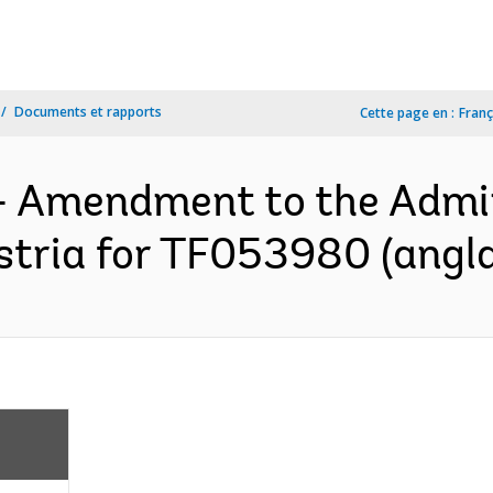
Documents et rapports
Cette page en :
Franç
- Amendment to the Admi
tria for TF053980 (angla