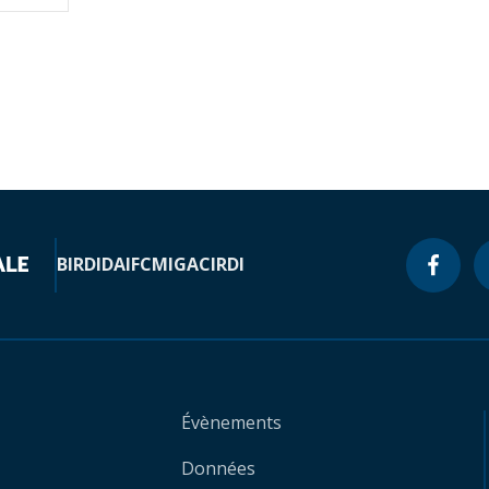
BIRD
IDA
IFC
MIGA
CIRDI
Évènements
Données