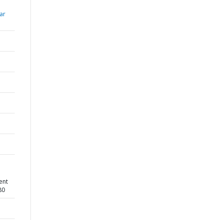
ar
ent
80