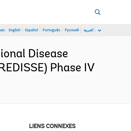
ais
English
Español
Português
Русский
العربية
ional Disease
(REDISSE) Phase IV
LIENS CONNEXES