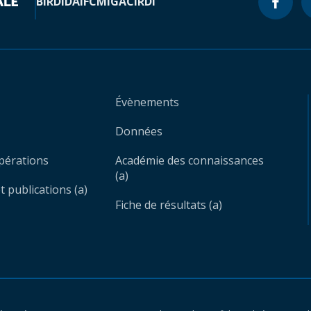
BIRD
IDA
IFC
MIGA
CIRDI
Évènements
Données
opérations
Académie des connaissances
(a)
 publications (a)
Fiche de résultats (a)