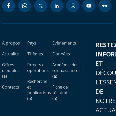
À propos
Pays
Évènements
RESTE
INFO
Actualité
Thèmes
Données
ET
Offres
Projets et
Académie des
d'emploi
opérations
connaissances
DÉCOU
(a)
(a)
L’ESSE
Recherche
Contacts
et
Fiche de
DE
publications
résultats
(a)
(a)
NOTRE
ACTUA