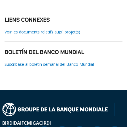
LIENS CONNEXES
Voir les documents relatifs au(x) projet(s)
BOLETÍN DEL BANCO MUNDIAL
Suscríbase al boletín semanal del Banco Mundial
BIRD
IDA
IFC
MIGA
CIRDI