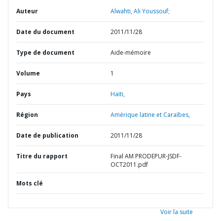
Auteur
Alwahti, Ali Youssouf;
Date du document
2011/11/28
Type de document
Aide-mémoire
Volume
1
Pays
Haïti,
Région
Amérique latine et Caraïbes,
Date de publication
2011/11/28
Titre du rapport
Final AM PRODEPUR-JSDF-
OCT2011.pdf
Mots clé
Voir la suite