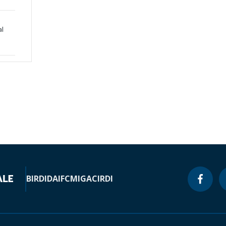
al
BIRD
IDA
IFC
MIGA
CIRDI