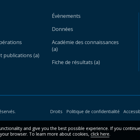
Évènements
Données
opérations
Académie des connaissances
(a)
 publications (a)
Fiche de résultats (a)
éservés.
Droits
Politique de confidentialité
Accessib
unctionality and give you the best possible experience. If you continu
n your browser. To learn more about cookies,
click here
.