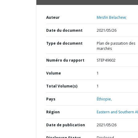
Auteur
Mesfin Belachew;
Date du document
2021/05/26
Type de document
Plan de passation des
marchés
Numéro du rapport
STEP49602
Volume
1
Total Volume(s)
1
Pays
Éthiopie,
Région
Eastern and Southern Af
Date de publication
2021/05/26
Disclosure Status
Disclosed