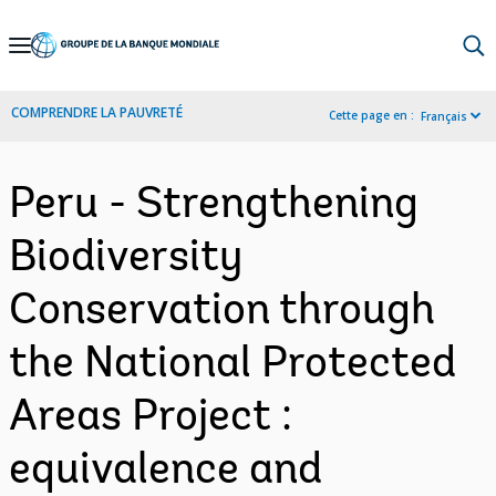
Skip
to
Main
COMPRENDRE LA PAUVRETÉ
Cette page en :
Français
Navigation
Peru - Strengthening
Biodiversity
Conservation through
the National Protected
Areas Project :
equivalence and