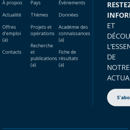
À propos
Pays
Évènements
RESTE
INFO
Actualité
Thèmes
Données
ET
Offres
Projets et
Académie des
d'emploi
opérations
connaissances
DÉCOU
(a)
(a)
L’ESSE
Recherche
Contacts
et
Fiche de
DE
publications
résultats
(a)
(a)
NOTRE
ACTUA
S'ab