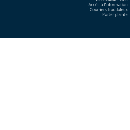
Accès à l’information
Courriers frauduleux
Porter plainte