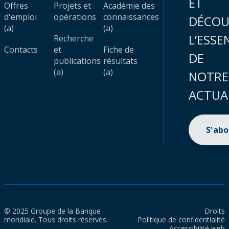
ET
Offres
Projets et
Académie des
d'emploi
opérations
connaissances
DÉCOU
(a)
(a)
L’ESSE
Recherche
Contacts
et
Fiche de
DE
publications
résultats
(a)
(a)
NOTRE
ACTUA
S'ab
© 2025 Groupe de la Banque
Droits
mondiale. Tous droits réservés.
Politique de confidentialité
Accessibilité web