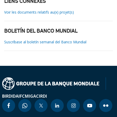
LIENS CONNEXES
Voir les documents relatifs au(x) projet(s)
BOLETÍN DEL BANCO MUNDIAL
Suscríbase al boletín semanal del Banco Mundial
BIRD
IDA
IFC
MIGA
CIRDI