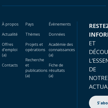
À propos
Pays
Évènements
RESTE
INFO
Actualité
Thèmes
Données
ET
Offres
Projets et
Académie des
d'emploi
opérations
connaissances
DÉCOU
(a)
(a)
L’ESSE
Recherche
Contacts
et
Fiche de
DE
publications
résultats
(a)
(a)
NOTRE
ACTUA
S'ab