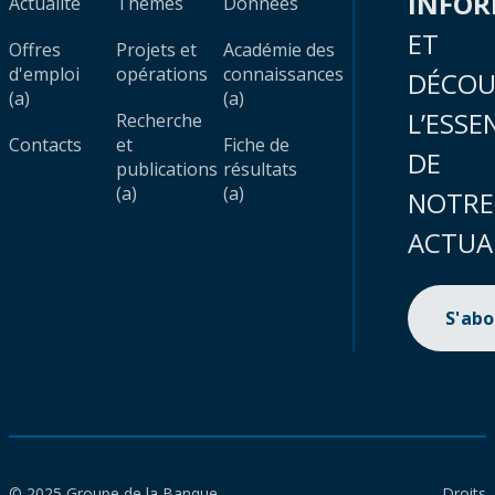
INFO
Actualité
Thèmes
Données
ET
Offres
Projets et
Académie des
d'emploi
opérations
connaissances
DÉCOU
(a)
(a)
L’ESSE
Recherche
Contacts
et
Fiche de
DE
publications
résultats
(a)
(a)
NOTRE
ACTUA
S'ab
© 2025 Groupe de la Banque
Droits