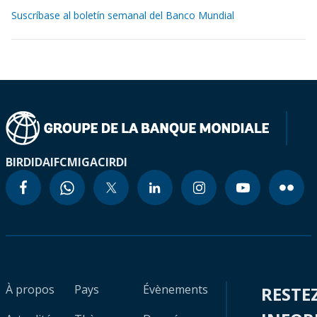
Suscríbase al boletín semanal del Banco Mundial
BIRD
IDA
IFC
MIGA
CIRDI
À propos
Pays
Évènements
RESTE