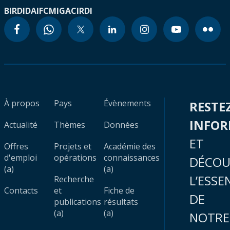
BIRD
IDA
IFC
MIGA
CIRDI
À propos
Pays
Évènements
RESTE
INFO
Actualité
Thèmes
Données
ET
Offres
Projets et
Académie des
d'emploi
opérations
connaissances
DÉCOU
(a)
(a)
L’ESSE
Recherche
Contacts
et
Fiche de
DE
publications
résultats
(a)
(a)
NOTRE