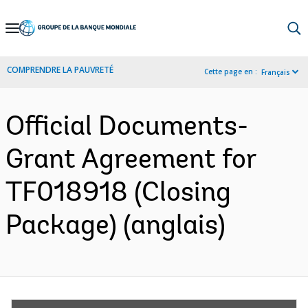
Skip
to
Main
COMPRENDRE LA PAUVRETÉ
Cette page en :
Français
Navigation
Official Documents-
Grant Agreement for
TF018918 (Closing
Package) (anglais)