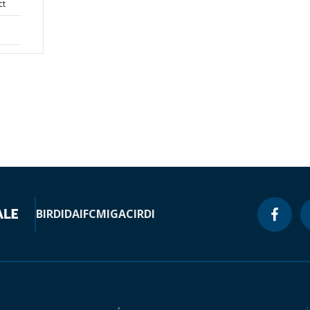
ct
BIRD
IDA
IFC
MIGA
CIRDI