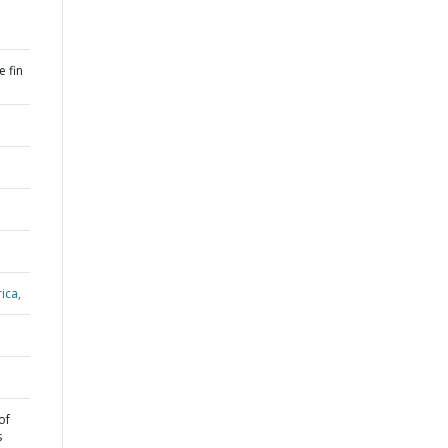
 fin
ica,
of
s