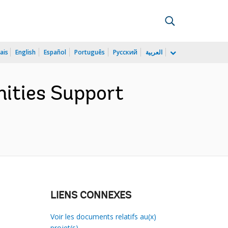
ais
English
Español
Português
Русский
العربية
nities Support
LIENS CONNEXES
Voir les documents relatifs au(x)
projet(s)