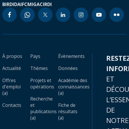
BIRD
IDA
IFC
MIGA
CIRDI
À propos
Pays
Évènements
RESTE
INFO
Actualité
Thèmes
Données
ET
Offres
Projets et
Académie des
d'emploi
opérations
connaissances
DÉCOU
(a)
(a)
L’ESSE
Recherche
Contacts
et
Fiche de
DE
publications
résultats
(a)
(a)
NOTRE