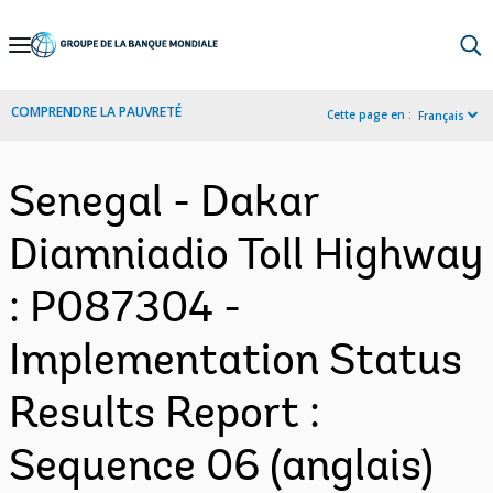
Skip
to
Main
COMPRENDRE LA PAUVRETÉ
Cette page en :
Français
Navigation
Senegal - Dakar
Diamniadio Toll Highway
: P087304 -
Implementation Status
Results Report :
Sequence 06 (anglais)