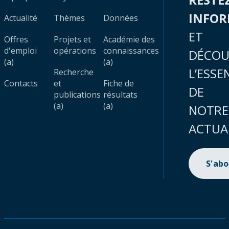
INFO
Actualité
Thèmes
Données
ET
Offres
Projets et
Académie des
d'emploi
opérations
connaissances
DÉCOU
(a)
(a)
L’ESSE
Recherche
Contacts
et
Fiche de
DE
publications
résultats
(a)
(a)
NOTRE
ACTUA
S'ab