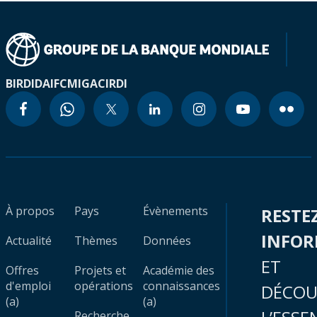
BIRD
IDA
IFC
MIGA
CIRDI
À propos
Pays
Évènements
RESTE
INFO
Actualité
Thèmes
Données
ET
Offres
Projets et
Académie des
d'emploi
opérations
connaissances
DÉCOU
(a)
(a)
Recherche