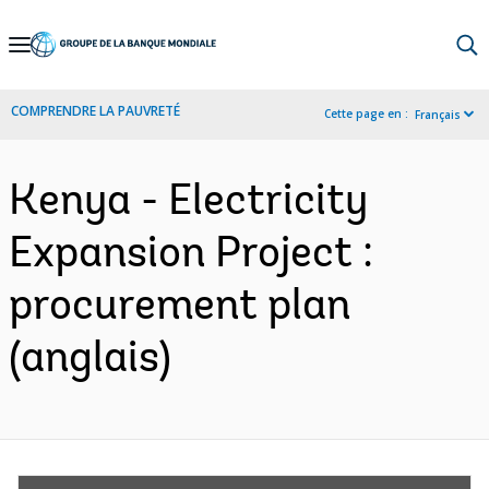
Skip
to
Main
COMPRENDRE LA PAUVRETÉ
Cette page en :
Français
Navigation
Kenya - Electricity
Expansion Project :
procurement plan
(anglais)