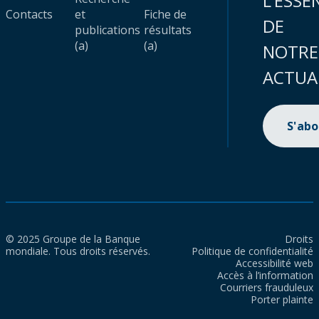
L’ESSE
Contacts
et
Fiche de
DE
publications
résultats
(a)
(a)
NOTRE
ACTUA
S'ab
© 2025 Groupe de la Banque
Droits
mondiale. Tous droits réservés.
Politique de confidentialité
Accessibilité web
Accès à l’information
Courriers frauduleux
Porter plainte