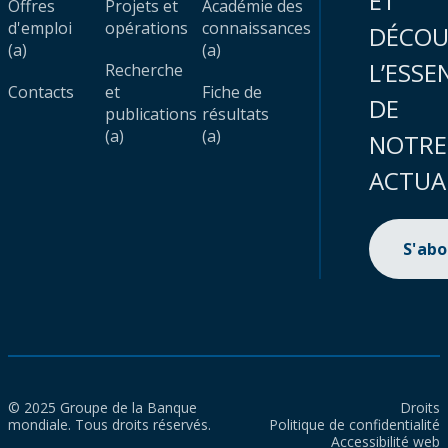
ET
Offres
Projets et
Académie des
d'emploi
opérations
connaissances
DÉCOU
(a)
(a)
L’ESSE
Recherche
Contacts
et
Fiche de
DE
publications
résultats
(a)
(a)
NOTRE
ACTUA
S'ab
© 2025 Groupe de la Banque
Droits
mondiale. Tous droits réservés.
Politique de confidentialité
Accessibilité web