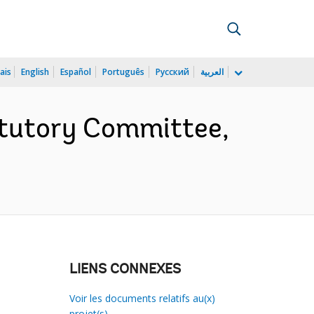
ais
English
Español
Português
Русский
العربية
tutory Committee,
LIENS CONNEXES
Voir les documents relatifs au(x)
projet(s)