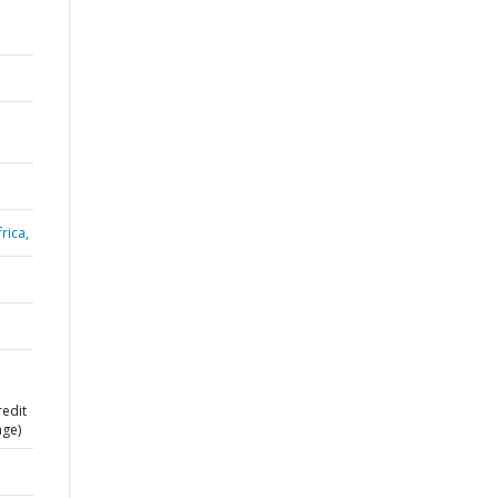
rica,
redit
age)