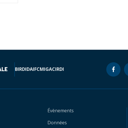
BIRD
IDA
IFC
MIGA
CIRDI
Évènements
Données