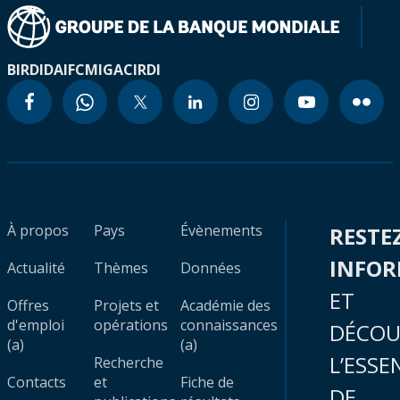
BIRD
IDA
IFC
MIGA
CIRDI
À propos
Pays
Évènements
RESTE
INFO
Actualité
Thèmes
Données
ET
Offres
Projets et
Académie des
d'emploi
opérations
connaissances
DÉCOU
(a)
(a)
L’ESSE
Recherche
Contacts
et
Fiche de
DE