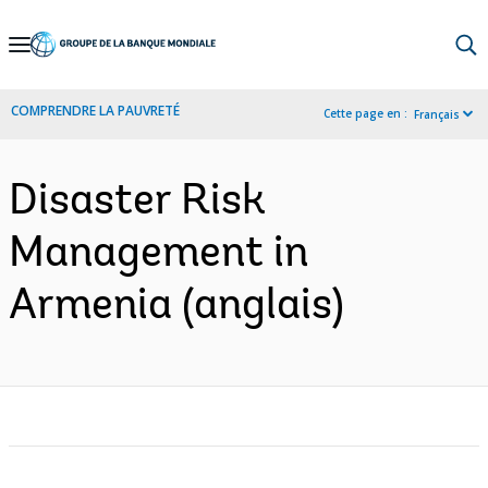
Skip
to
Main
COMPRENDRE LA PAUVRETÉ
Cette page en :
Français
Navigation
Disaster Risk
Management in
Armenia (anglais)