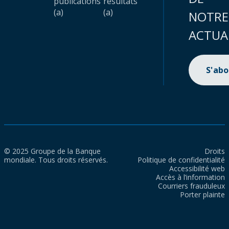
publications
résultats
(a)
(a)
NOTRE
ACTUA
S'ab
© 2025 Groupe de la Banque
Droits
mondiale. Tous droits réservés.
Politique de confidentialité
Accessibilité web
Accès à l’information
Courriers frauduleux
Porter plainte