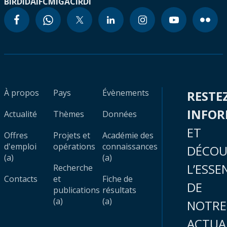
BIRD
IDA
IFC
MIGA
CIRDI
À propos
Pays
Évènements
RESTE
INFO
Actualité
Thèmes
Données
ET
Offres
Projets et
Académie des
d'emploi
opérations
connaissances
DÉCOU
(a)
(a)
L’ESSE
Recherche
Contacts
et
Fiche de
DE
publications
résultats
(a)
(a)
NOTRE
ACTUA