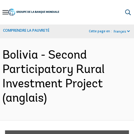
Skip
to
Main
COMPRENDRE LA PAUVRETÉ
Cette page en :
Français
Navigation
Bolivia - Second
Participatory Rural
Investment Project
(anglais)