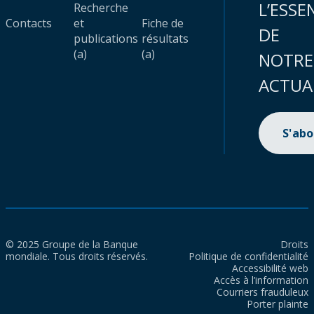
L’ESSE
Recherche
Contacts
et
Fiche de
DE
publications
résultats
(a)
(a)
NOTRE
ACTUA
S'ab
© 2025 Groupe de la Banque
Droits
mondiale. Tous droits réservés.
Politique de confidentialité
Accessibilité web
Accès à l’information
Courriers frauduleux
Porter plainte