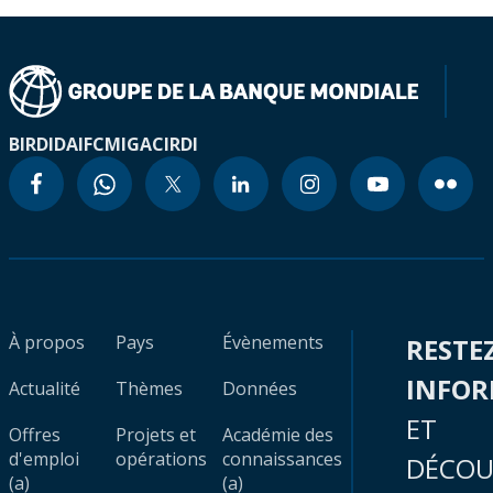
BIRD
IDA
IFC
MIGA
CIRDI
À propos
Pays
Évènements
RESTE
INFO
Actualité
Thèmes
Données
ET
Offres
Projets et
Académie des
d'emploi
opérations
connaissances
DÉCOU
(a)
(a)