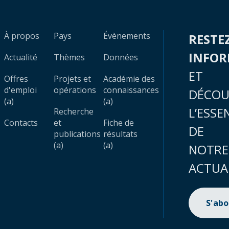
À propos
Pays
Évènements
RESTE
INFO
Actualité
Thèmes
Données
ET
Offres
Projets et
Académie des
d'emploi
opérations
connaissances
DÉCOU
(a)
(a)
L’ESSE
Recherche
Contacts
et
Fiche de
DE
publications
résultats
(a)
(a)
NOTRE
ACTUA
S'ab