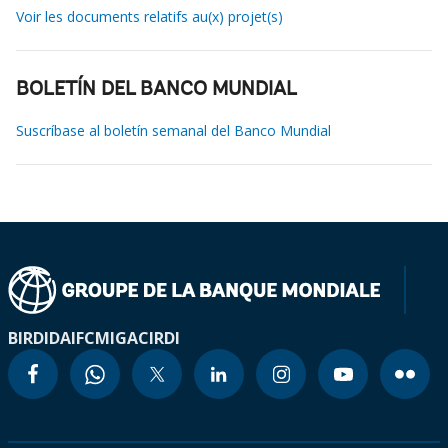
Voir les documents relatifs au(x) projet(s)
BOLETÍN DEL BANCO MUNDIAL
Suscríbase al boletín semanal del Banco Mundial
BIRD
IDA
IFC
MIGA
CIRDI