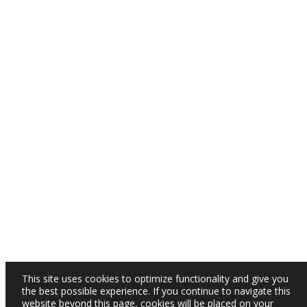
This site uses cookies to optimize functionality and give you
the best possible experience. If you continue to navigate this
website beyond this page, cookies will be placed on your