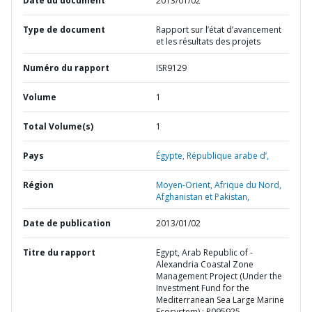
Date du document
2013/01/02
Type de document
Rapport sur l’état d’avancement
et les résultats des projets
Numéro du rapport
ISR9129
Volume
1
Total Volume(s)
1
Pays
Égypte,
République arabe d’,
Région
Moyen-Orient, Afrique du Nord,
Afghanistan et Pakistan,
Date de publication
2013/01/02
Titre du rapport
Egypt, Arab Republic of -
Alexandria Coastal Zone
Management Project (Under the
Investment Fund for the
Mediterranean Sea Large Marine
Ecosystem) : P095925 -