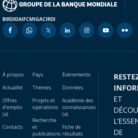
BIRD
IDA
IFC
MIGA
CIRDI
À propos
Pays
Évènements
RESTE
INFO
Actualité
Thèmes
Données
ET
Offres
Projets et
Académie des
d'emploi
opérations
connaissances
DÉCOU
(a)
(a)
L’ESSE
Recherche
Contacts
et
Fiche de
DE
publications
résultats